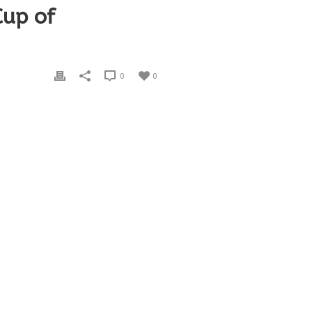
Cup of
0
0