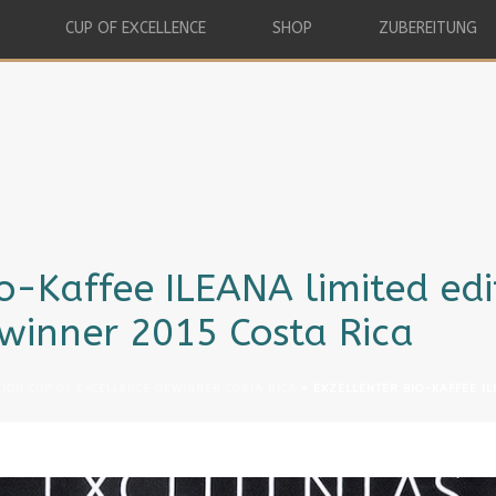
CUP OF EXCELLENCE
SHOP
ZUBEREITUNG
io-Kaffee ILEANA limited edi
winner 2015 Costa Rica
TION CUP OF EXCELLENCE GEWINNER COSTA RICA
»
EXZELLENTER BIO-KAFFEE IL