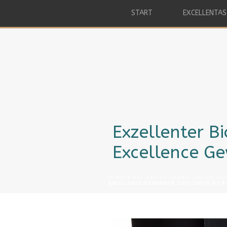
START
EXCELLENTAS
Exzellenter B
Excellence Ge
HOME
»
BIO-KAFFEE ILEANA LIMITED EDI
EXCELLENCE GEWINNER 2015 COSTA RICA