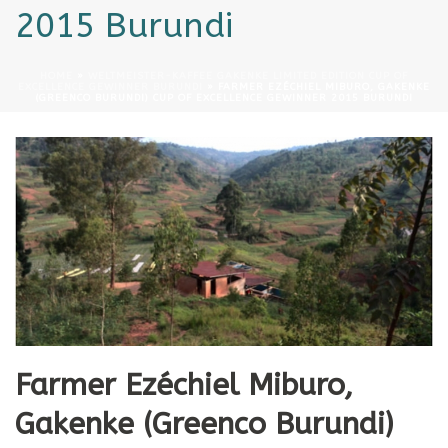
2015 Burundi
HOME
»
WELTMEISTER-KAFFEE GAKENKE LIMITED EDITION CUP OF
EXCELLENCE GEWINNER BURUNDI
»
FARMER EZÉCHIEL MIBURO, GAKENKE
(GREENCO BURUNDI) CUP OF EXCELLENCE GEWINNER 2015 BURUNDI
Farmer Ezéchiel Miburo,
Gakenke (Greenco Burundi)