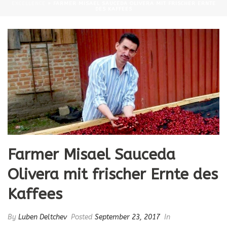
EXCELLENCE
»
FARMER MISAEL SAUCEDA OLIVERA MIT FRISCHER ERNTE
DES KAFFEES
Farmer Misael Sauceda
Olivera mit frischer Ernte des
Kaffees
By
Luben Deltchev
Posted
September 23, 2017
In