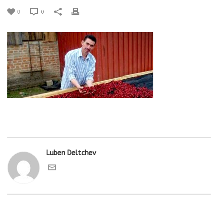
0
0
Luben Deltchev