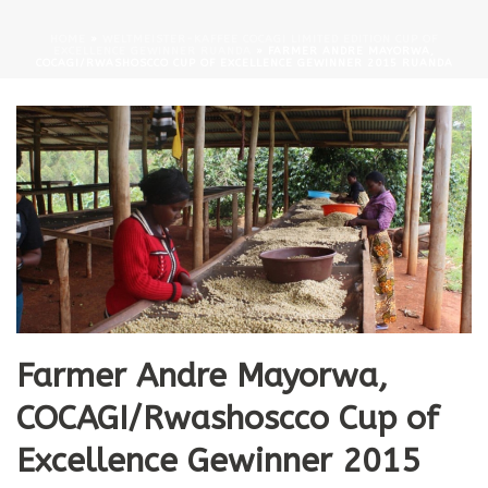
HOME
»
WELTMEISTER-KAFFEE COCAGI LIMITED EDITION CUP OF
EXCELLENCE GEWINNER RUANDA
»
FARMER ANDRE MAYORWA,
COCAGI/RWASHOSCCO CUP OF EXCELLENCE GEWINNER 2015 RUANDA
Farmer Andre Mayorwa,
COCAGI/Rwashoscco Cup of
Excellence Gewinner 2015